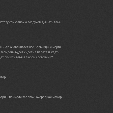
истоту ссыкотно? а воздухом дышать тебе
ешь кто обзванивает все больницы и морги
весь день будет сидеть в палате и ждать
дет любить тебя в любом состоянии?
ктор.
рищ поимели всё это?! очередной мажор