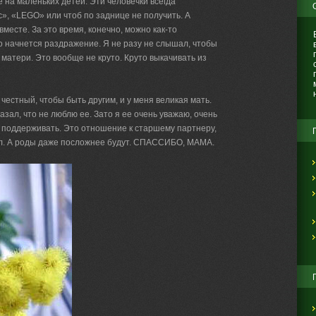
 на маленьких детей. Эти человечки всегда
с», «LEGO» или чтоб по заднице не получить. А
вместе. За это время, конечно, можно как-то
го начнется раздражение. Я не разу не слышал, чтобы
матери. Это вообще не круто. Круто выкачивать из
естный, чтобы быть другим, и у меня великая мать.
казал, что не люблю ее. Зато я ее очень уважаю, очень
а поддерживать. Это отношение к старшему партнеру,
ал. А роды даже посложнее будут. СПАССИБО, МАМА.