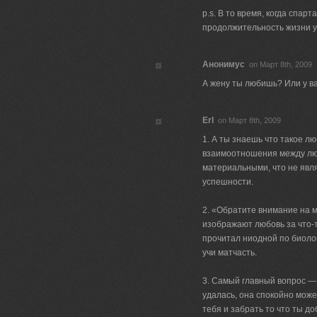
p.s. В то время, когда спар
продолжительность жизни у
Анонимус
on Март 8th, 2009
А жену ты любишь? Или у в
Erl
on Март 8th, 2009
1. А ты знаешь что такое лю
взаимоотношения между лю
материальными, что не явл
успешности.
2. «Обратите внимание на м
изображают любовь за что-т
прочитал ниодной по биолог
учи матчасть.
3. Самый главный вопрос — 
удалась, она спокойно может
тебя и забрать то что ты д