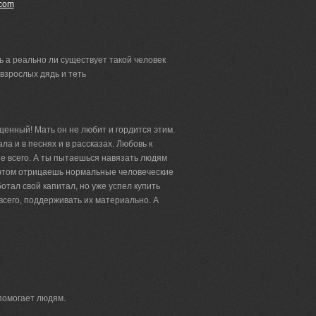
.com
ь а реально ли существует такой человек
 взрослых дядь и теть
нный! Мать он не любит и гордится этим.
а и в песнях и в рассказах. Любовь к
е всего. А ты пытаешься навязать людям
этом отрицаешь нормальные человеческие
ботал свой капитал, но уже успел купить
всего, поддерживать их материально. А
 помогает людям.