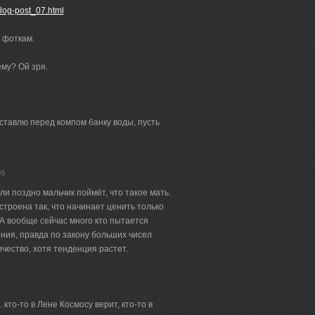
log-post_07.html
 фоткам.
му? Ой зря.
ставлю перед компом банку воды, пусть
09
ли поздно мальчик поймёт, что такое мать.
строена так, что начинает ценить только
т. А вообще сейчас много кто пытается
ия, правда по закону больших чисел
чество, хотя тенденция растет.
 кто-то в Лене Космосу верит, кто-то в