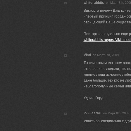
whiterabbits
on Март 8th, 200
Виктор, а почему Ваш конте
«первый принцип горда» сс
отрицающий Ваше существ
Повторю ее отдельно еще р
whiterabbits.ru/post/vikt...me
Vlad
on Март 8th, 2009
Ты слишком мало с кем знак
отношения с людьми, что не
многие люди искренне любя
даже больше, тех кто не лю
неблагополучные семьи или 
Удачи, Горд.
lol2Fast4U
on Март 8th, 2009
'спассибо' специально с дву