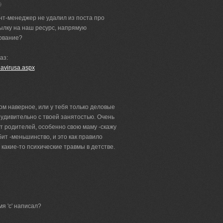
9
нт-менеджер не удалил из поста про
ылку на наш ресурс, напрямую
ование?
аз:
diavirusa.aspx
ом наверное, или у тебя только деловые
удивительно с твоей занятостью. Очень
т родителей, особенно свою маму -скажу
бит -меньшинство, и это как правило
какие-то психические травмы в детстве.
мя 'с' написал?