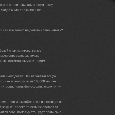
танские парни отбивали конную атаку,
 людей была в разы меньше...
ас ней всё только на деловых отношениях?
бовь? я так понимаю, ты все
дьми определяешь только
яется оптимальным критерием
аленьких детей. Эти человечки всегда
о...» — я смотрю ты из 100000 книг не
ии, социологии, философии, этологии. —
если твоя мать поймет, что инвестиция не
 закрыть проект, то есть избавиться от
обился себе, помоему это будет правильно,