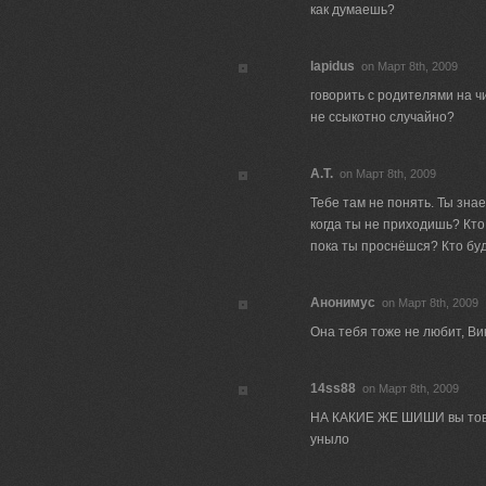
как думаешь?
lapidus
on Март 8th, 2009
говорить с родителями на ч
не ссыкотно случайно?
А.Т.
on Март 8th, 2009
Тебе там не понять. Ты зна
когда ты не приходишь? Кто 
пока ты проснёшся? Кто бу
Анонимус
on Март 8th, 2009
Она тебя тоже не любит, Ви
14ss88
on Март 8th, 2009
НА КАКИЕ ЖЕ ШИШИ вы това
уныло