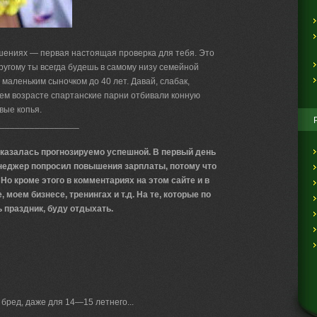
шениях — первая настоящая проверка для тебя. Это
ругому ты всегда будешь в самому низу семейной
 маленьким сыночком до 40 лет. Давай, слабак,
оем возрасте спартанские парни отбивали конную
вые копья.
________________
казалась прогнозируемо успешной. В первый день
енеджер попросил повышения зарплаты, потому что
о кроме этого в комментариях на этом сайте и в
моем бизнесе, тренингах и т.д. На те, которые по
ь праздник, буду отдыхать.
бред, даже для 14—15 летнего...