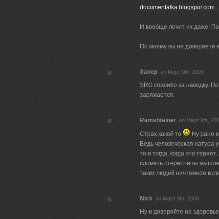
documentalka.blogspot.com...
И вообще лечит их даже. По
По моему вы не доверяете е
Захер
on Март 9th, 2009
SRG спасибо за наводку. По
заряжается.
Ramshteiner
on Март 9th, 20
Страх какой то
Ну рано и
Ведь человеческая натура у
то и тогда, когда это теряе
сломать стереотипы мышлен
таких людей ничтожное коли
Nick
on Март 9th, 2009
Ну и доверяйте на здоровье.