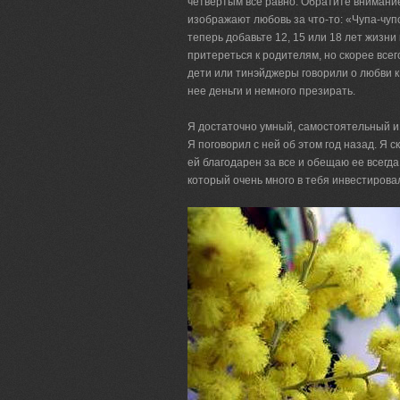
четвертым все равно. Обратите внимание
изображают любовь за что-то: «Чупа-чуп
теперь добавьте 12, 15 или 18 лет жизни 
притереться к родителям, но скорее все
дети или тинэйджеры говорили о любви к 
нее деньги и немного презирать.
Я достаточно умный, самостоятельный и ч
Я поговорил с ней об этом год назад. Я с
ей благодарен за все и обещаю ее всегд
который очень много в тебя инвестиров