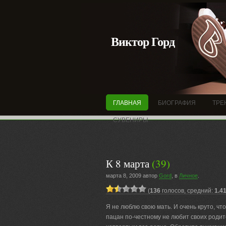
Виктор Горд
ГЛАВНАЯ
БИОГРАФИЯ
ТРЕ
СУВЕНИРЫ
К 8 марта
(39)
марта 8, 2009 автор
Gord
, в
Личное
.
(
136
голосов, средний:
1.4
Я не люблю свою мать. И очень круто, что
пацан по-честному не любит своих родите