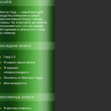
О САЙТЕ
Виктор Горд — самый молодой
владелец компании и самый
перспективный бизнес-тренер
страны. На этом сайте вы можете
познакомиться с его взглядами,
методиками и записаться к нему
на семинар.
ПОСЛЕДНИЕ ЗАПИСИ
Горд 2.0
Я нашел смысл жизни
Я заразил
«Корреспондент»
Респекты от Виктора Горда
Мои конкуренты
ПОПУЛЯРНЫЕ ЗАПИСИ
Я мечтаю отменить