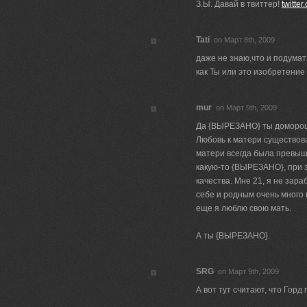
З.Ы. Давай в твиттер!
twitter
Tati
on Март 8th, 2009
даже не знаю,что и подумат
как Ты или это изобретение
mur
on Март 9th, 2009
Да {ВЫРЕЗАНО} ты домороще
Любовь к матери существовал
матери всегда была превыш
какую-то {ВЫРЕЗАНО}, при 
качества. Мне 21, я не зара
себе и родным очень много 
еще я люблю свою мать.
А ты {ВЫРЕЗАНО}.
SRG
on Март 9th, 2009
А вот тут считают, что Горд